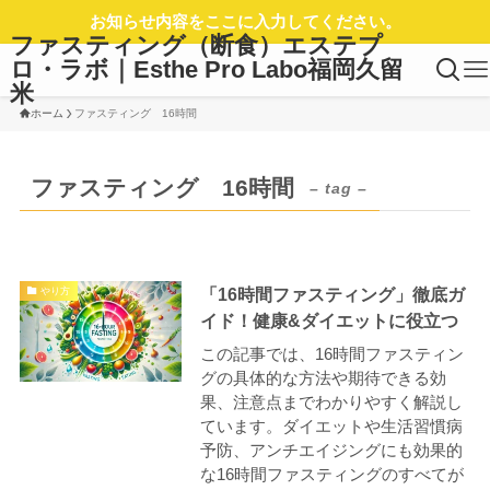
お知らせ内容をここに入力してください。
ファスティング（断食）エステプ
ロ・ラボ｜Esthe Pro Labo福岡久留
米
ホーム
ファスティング 16時間
ファスティング 16時間
– tag –
「16時間ファスティング」徹底ガ
やり方
イド！健康&ダイエットに役立つ
この記事では、16時間ファスティン
グの具体的な方法や期待できる効
果、注意点までわかりやすく解説し
ています。ダイエットや生活習慣病
予防、アンチエイジングにも効果的
な16時間ファスティングのすべてが