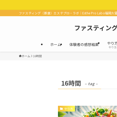
ファスティング（断食）エステプロ・ラボ｜Esthe Pro Labo福岡久
ファスティング（
やり
ホーム
体験者の感想結果
やり方
ホーム
16時間
16時間
– tag –
やり方