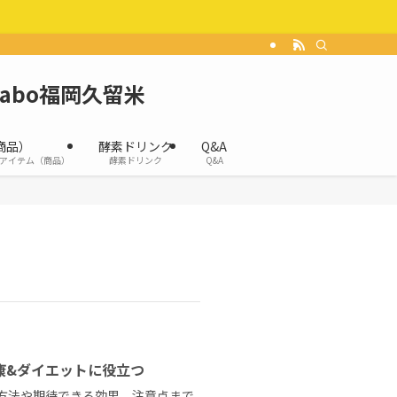
Labo福岡久留米
商品）
酵素ドリンク
Q&A
アイテム（商品）
酵素ドリンク
Q&A
康&ダイエットに役立つ
な方法や期待できる効果、注意点まで