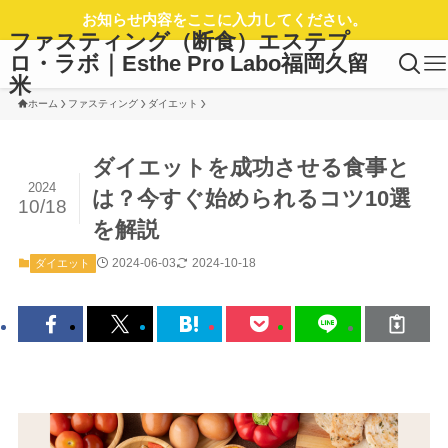
お知らせ内容をここに入力してください。
ファスティング（断食）エステプ
ロ・ラボ｜Esthe Pro Labo福岡久留
米
ホーム
ファスティング
ダイエット
ダイエットを成功させる食事と
2024
は？今すぐ始められるコツ10選
10/18
を解説
2024-06-03
2024-10-18
ダイエット