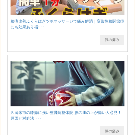
膝痛改善ふくらはぎツボマッサージで痛み解消｜変形性膝関節症
にも効果あり福･･･
膝の痛み
久留米市の膝痛に強い整骨院整体院 膝の皿の上が痛い人必見！
原因と対処法 ･･･
膝の痛み