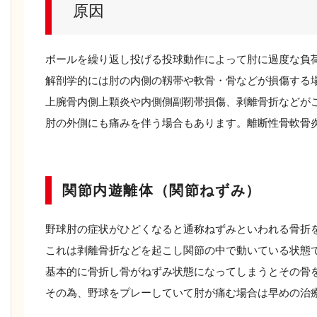
原因
ボールを繰り返し投げる投球動作によって肘に過度な負
解剖学的には肘の内側の靱帯や軟骨・骨などが損傷する
上腕骨内側上顆炎や内側側副靭帯損傷、剥離骨折などが
肘の外側にも痛みを伴う場合もあります。離断性骨軟骨
関節内遊離体（関節ねずみ）
野球肘の症状がひどくなると通称ねずみといわれる骨折
これは剥離骨折などを起こし関節の中で動いている状態
基本的に骨折し骨がねずみ状態になってしまうとその骨
その為、野球をプレーしていて肘が痛む場合は早めの治