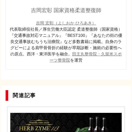
吉岡宏彰 国家資格柔道整復師
吉岡 宏彰（よしおか ひろあき）
代表取締役社長／厚生労働大臣認定 柔道整復師（国家資格）
『交通事故対応マニュアル』『BEST100』『あなたの街の優
良交通事故むちうち治療院』など多数書籍に掲載。自身のラ
グビーによる肩甲骨骨折の経験が早期診断・施術の必要性へ
の原点。西洋・東洋医学を融合。
田主丸整骨院・
久留米スポ
ーツ整骨院
を運営
関連記事