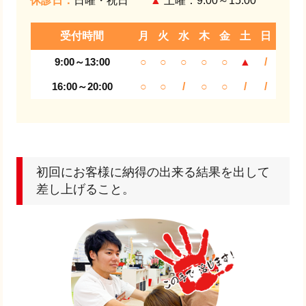
休診日：
日曜・祝日
▲
土曜：9:00～15:00
受付時間
月
火
水
木
金
土
日
9:00～13:00
○
○
○
○
○
▲
/
16:00～20:00
○
○
/
○
○
/
/
初回にお客様に納得の出来る結果を出して
差し上げること。