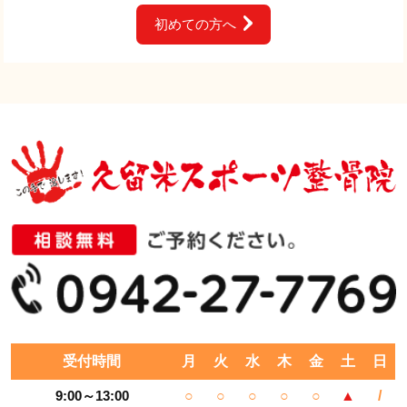
初めての方へ
受付時間
月
火
水
木
金
土
日
9:00～13:00
○
○
○
○
○
▲
/