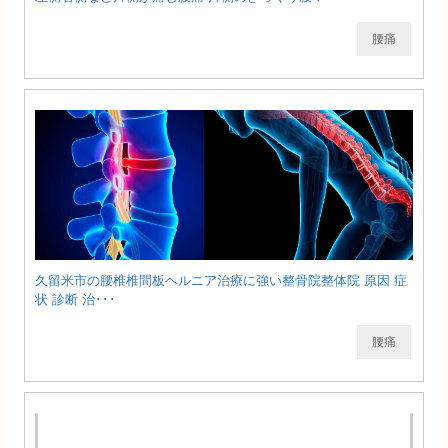
腰痛
久留米市の腰椎椎間板ヘルニア治療に強い整骨院整体院 原因 症
状 診断 治･･･
腰痛